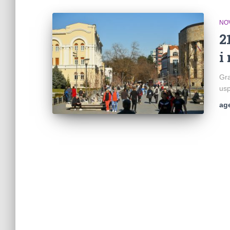
NO
2
i
Gra
usp
ag