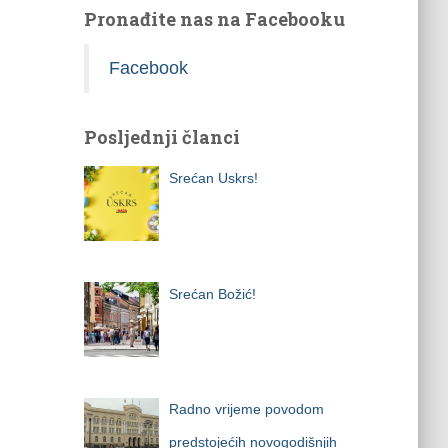
Pronađite nas na Facebooku
Facebook
Posljednji članci
Srećan Uskrs!
Srećan Božić!
Radno vrijeme povodom
predstojećih novogodišnjih