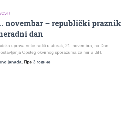
VOSTI
1. novembar – republički praznik
 neradni dan
dska uprava neće raditi u utorak, 21. novembra, na Dan
ostavljanja Opšteg okvirnog sporazuma za mir u BiH.
encijanada
, Пре
3 године