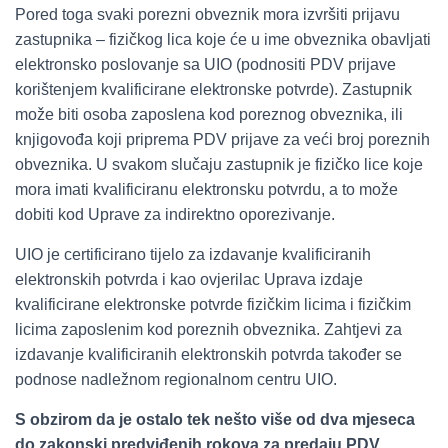
Pored toga svaki porezni obveznik mora izvršiti prijavu
zastupnika – fizičkog lica koje će u ime obveznika obavljati
elektronsko poslovanje sa UIO (podnositi PDV prijave
korištenjem kvalificirane elektronske potvrde). Zastupnik
može biti osoba zaposlena kod poreznog obveznika, ili
knjigovođa koji priprema PDV prijave za veći broj poreznih
obveznika. U svakom slučaju zastupnik je fizičko lice koje
mora imati kvalificiranu elektronsku potvrdu, a to može
dobiti kod Uprave za indirektno oporezivanje.
UIO je certificirano tijelo za izdavanje kvalificiranih
elektronskih potvrda i kao ovjerilac Uprava izdaje
kvalificirane elektronske potvrde fizičkim licima i fizičkim
licima zaposlenim kod poreznih obveznika. Zahtjevi za
izdavanje kvalificiranih elektronskih potvrda također se
podnose nadležnom regionalnom centru UIO.
S obzirom da je ostalo tek nešto više od dva mjeseca
do zakonski predviđenih rokova za predaju PDV