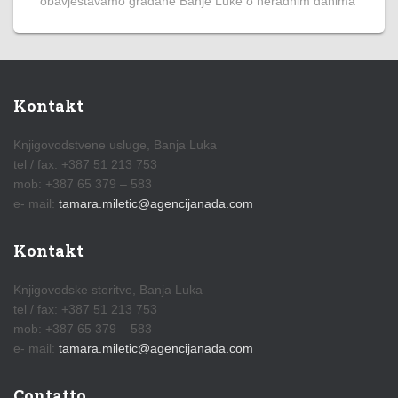
obavještavamo građane Banje Luke o neradnim danima
Kontakt
Knjigovodstvene usluge, Banja Luka
tel / fax: +387 51 213 753
mob: +387 65 379 – 583
e- mail:
tamara.miletic@agencijanada.com
Kontakt
Knjigovodske storitve, Banja Luka
tel / fax: +387 51 213 753
mob: +387 65 379 – 583
e- mail:
tamara.miletic@agencijanada.com
Contatto