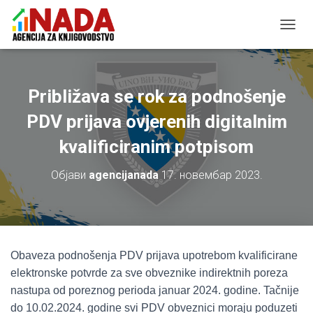
П
Р
И
К
А
Približava se rok za podnošenje
Ж
И
PDV prijava ovjerenih digitalnim
/
kvalificiranim potpisom
С
А
К
Објави
agencijanada
17. новембар 2023.
Р
И
Ј
К
Р
Е
Obaveza podnošenja PDV prijava upotrebom kvalificirane
Т
elektronske potvrde za sve obveznike indirektnih poreza
А
Њ
nastupa od poreznog perioda januar 2024. godine. Tačnije
Е
do 10.02.2024. godine svi PDV obveznici moraju poduzeti