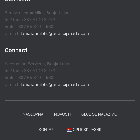
Servizi di contabilità, Banja Luka
tel / fax: +387 51 213 753
mob: +387 65 379 – 583
e- mail:
tamara.miletic@agencijanada.com
Contact
Accounting Services, Banja Luka
tel / fax: +387 51 213 753
mob: +387 65 379 – 583
e- mail:
tamara.miletic@agencijanada.com
NASLOVNA
NOVOSTI
GDJE SE NALAZIMO
KONTAKT
СРПСКИ ЈЕЗИК