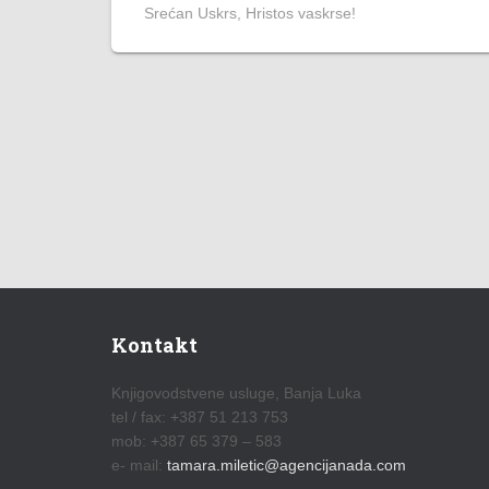
Srećan Uskrs, Hristos vaskrse!
Kontakt
Knjigovodstvene usluge, Banja Luka
tel / fax: +387 51 213 753
mob: +387 65 379 – 583
e- mail:
tamara.miletic@agencijanada.com