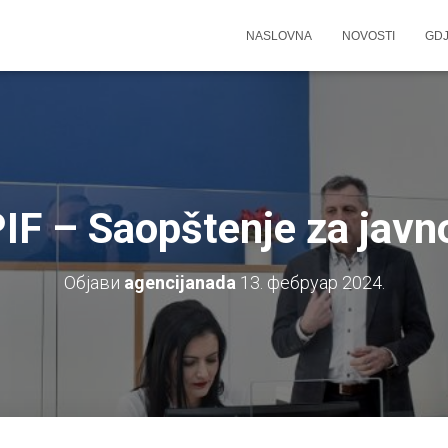
NASLOVNA
NOVOSTI
GDJ
IF – Saopštenje za javn
Објави
agencijanada
13. фебруар 2024.