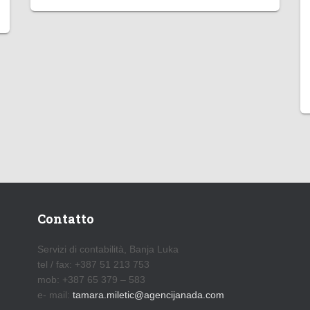
Contatto
Servizi di contabilità, Banja Luka
tel / fax: +387 51 213 753
mob: +387 65 379 – 583
e- mail:
tamara.miletic@agencijanada.com