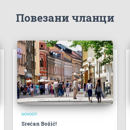
Повезани чланци
NOVOSTI
Srećan Božić!