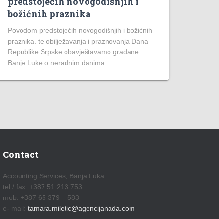
predstojećih novogodišnjih i
božićnih praznika
Povodom predstojećih novogodišnjih i božićnih
praznika, te obilježavanja i praznovanja Dana
Republike Srpske obavještavamo građane
Banje Luke o neradnim danima
Contact
Accounting Services, Banja Luka
tel / fax: +387 51 213 753
mob: +387 65 379 – 583
e- mail:
tamara.miletic@agencijanada.com