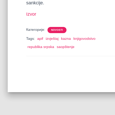
sankcije.
Izvor
Категорије:
NOVOSTI
Tags:
apif
izvještaj
kazna
knjigovodstvo
republika srpska
saopštenje