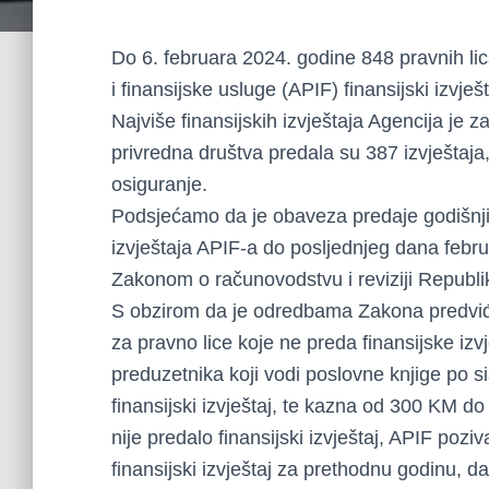
Do 6. februara 2024. godine 848 pravnih lic
i finansijske usluge (APIF) finansijski izvje
Najviše finansijskih izvještaja Agencija je z
privredna društva predala su 387 izvještaja,
osiguranje.
Podsjećamo da je obaveza predaje godišnjih 
izvještaja APIF-a do posljednjeg dana feb
Zakonom o računovodstvu i reviziji Republi
S obzirom da je odredbama Zakona predv
za pravno lice koje ne preda finansijske i
preduzetnika koji vodi poslovne knjige po 
finansijski izvještaj, te kazna od 300 KM d
nije predalo finansijski izvještaj, APIF poz
finansijski izvještaj za prethodnu godinu, d