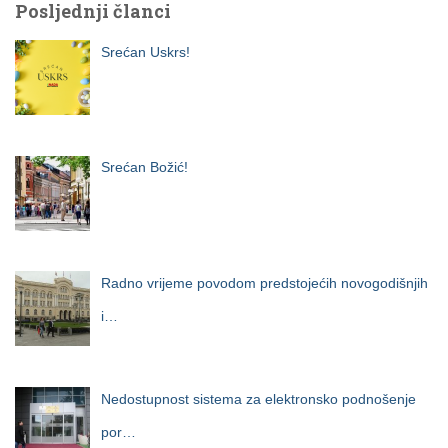
Posljednji članci
Srećan Uskrs!
Srećan Božić!
Radno vrijeme povodom predstojećih novogodišnjih
i…
Nedostupnost sistema za elektronsko podnošenje
por…