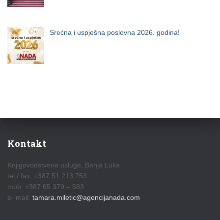
Srećna i uspješna poslovna 2026. godina!
Kontakt
Knjigovodstvene usluge, Banja Luka
tel / fax: +387 51 213 753
mob: +387 65 379 – 583
e- mail:
tamara.miletic@agencijanada.com