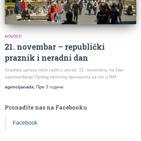
NOVOSTI
21. novembar – republički
praznik i neradni dan
Gradska uprava neće raditi u utorak, 21. novembra, na Dan
uspostavljanja Opšteg okvirnog sporazuma za mir u BiH.
agencijanada
, Пре
3 године
Pronađite nas na Facebooku
Facebook