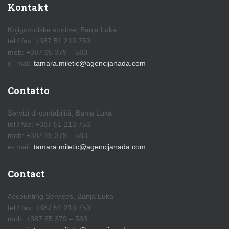
Kontakt
Knjigovodske storitve, Banja Luka
tel / fax: +387 51 213 753
mob: +387 65 379 – 583
e- mail:
tamara.miletic@agencijanada.com
Contatto
Servizi di contabilità, Banja Luka
tel / fax: +387 51 213 753
mob: +387 65 379 – 583
e- mail:
tamara.miletic@agencijanada.com
Contact
Accounting Services, Banja Luka
tel / fax: +387 51 213 753
mob: +387 65 379 – 583