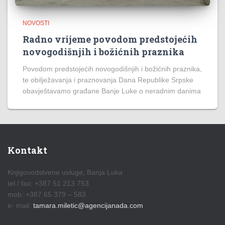
NOVOSTI
Radno vrijeme povodom predstojećih
novogodišnjih i božićnih praznika
Povodom predstojećih novogodišnjih i božićnih praznika,
te obilježavanja i praznovanja Dana Republike Srpske
obavještavamo građane Banje Luke o neradnim danima
Kontakt
Knjigovodstvene usluge, Banja Luka
tel / fax: +387 51 213 753
mob: +387 65 379 – 583
e- mail:
tamara.miletic@agencijanada.com