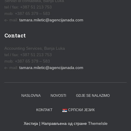
Servizi di contabilità, Banja Luka
tel / fax: +387 51 213 753
mob: +387 65 379 – 583
e- mail:
tamara.miletic@agencijanada.com
Contact
Accounting Services, Banja Luka
tel / fax: +387 51 213 753
mob: +387 65 379 – 583
e- mail:
tamara.miletic@agencijanada.com
NASLOVNA
NOVOSTI
GDJE SE NALAZIMO
KONTAKT
СРПСКИ ЈЕЗИК
Хестија | Направљена од стране
ThemeIsle