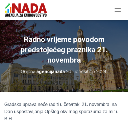
П
Р
И
К
А
Radno vrijeme povodom
Ж
И
predstojećeg praznika 21.
/
novembra
С
А
К
Објави
agencijanada
20. новембар 2024.
Р
И
Ј
К
Р
Е
Gradska uprava neće raditi u četvrtak, 21. novembra, na
Т
Dan uspostavljanja Opšteg okvirnog sporazuma za mir u
А
Њ
BiH.
Е