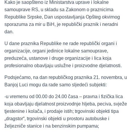
Kako je saopšteno iz Ministarstva uprave i lokalne
samouprave RS, u skladu sa Zakonom o praznicima
Republike Srpske, Dan uspostavljanja Opšteg okvirnog
sporazuma za mir u BiH, je republički praznik i neradni
dan.
U dane praznika Republike ne rade republički organi i
organizacije, organi jedinice lokalne samouprave,
preduzeća, ustanove i druge organizacije i lica koja
profesionalno obavljaju uslužne i proizvodne djelatnosti.
Podsjećamo, na dan republičkog praznika 21. novembra, u
Banjoj Luci mogu da rade samo sljedeći subjekti:
-u vremenu od 00.00 do 24.00 časa – pravna i fizička lica
koja obavljaju djelatnost proizvodnje hljeba, peciva, svježe
tjestenine i kolača, i prodaje istih; trgovinski objekti tipa
„dragstor“, trgovinski objekti u prostoru autobuske i
željezniče stanice i na benzinskim pumpama;