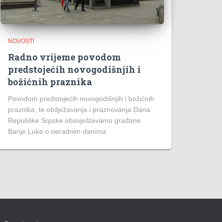
NOVOSTI
Radno vrijeme povodom
predstojećih novogodišnjih i
božićnih praznika
Povodom predstojećih novogodišnjih i božićnih
praznika, te obilježavanja i praznovanja Dana
Republike Srpske obavještavamo građane
Banje Luke o neradnim danima