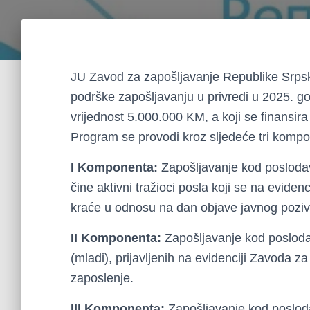
JU Zavod za zapošljavanje Republike Srpsk
podrške zapošljavanju u privredi u 2025. go
vrijednost 5.000.000 KM, a koji se finansir
Program se provodi kroz sljedeće tri komp
I Komponenta:
Zapošljavanje kod poslodav
čine aktivni tražioci posla koji se na evide
kraće u odnosu na dan objave javnog pozi
II Komponenta:
Zapošljavanje kod posloda
(mladi), prijavljenih na evidenciji Zavoda 
zaposlenje.
III Komponenta:
Zapošljavanje kod poslod