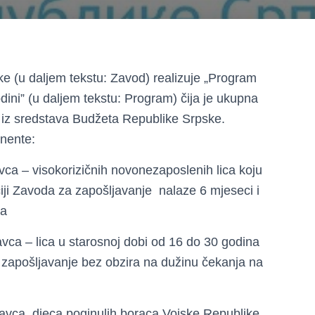
e (u daljem tekstu: Zavod) realizuje „Program
dini” (u daljem tekstu: Program) čija je ukupna
a iz sredstava Budžeta Republike Srpske.
onente:
ca – visokorizičnih novonezaposlenih lica koju
nciji Zavoda za zapošljavanje nalaze 6 mjeseci i
va
vca – lica u starosnoj dobi od 16 do 30 godina
za zapošljavanje bez obzira na dužinu čekanja na
avca, djeca poginulih boraca Vojske Republike